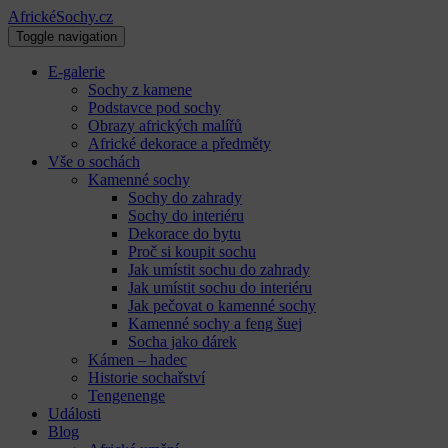
AfrickéSochy.cz
Toggle navigation
E-galerie
Sochy z kamene
Podstavce pod sochy
Obrazy afrických malířů
Africké dekorace a předměty
Vše o sochách
Kamenné sochy
Sochy do zahrady
Sochy do interiéru
Dekorace do bytu
Proč si koupit sochu
Jak umístit sochu do zahrady
Jak umístit sochu do interiéru
Jak pečovat o kamenné sochy
Kamenné sochy a feng šuej
Socha jako dárek
Kámen – hadec
Historie sochařství
Tengenenge
Události
Blog