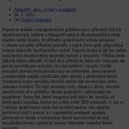
Aktuality, akce, výstavy a události
28. 2. 2022
Od
Ondřej Homolka
Pokud se setkáte s etnografickými publikacemi o přírodně žijících
společenstvích, můžete z fotografií nahých těl nejrůznějších etnik
snadno nabýt dojmu, že přírodní společenství nebyla spoutána
v oblasti sexuality přísnými pravidly a jejich život spíše připomínal
volnou lásku 60. let dvacátého století. Taková úvaha je ale jen naším
současným zkratkovitým spojením nahoty a sexuality. Většina etnik
žijících blízko přírodě, včetně těch afrických, měla sice nepsaná, ale
pevná pravidla pro sexuální chování jedinců i skupin. Určitá
sexuální chování byla považována za nemorální, slova spojená
s pohlavními orgány používána jako sprostá a překročení hranic
vymezených pro sexuální chování mohlo být zavrhováno nebo
dokonce trestáno. Do tajů sexuality byly chlapci a dívky obvykle
zasvěcováni až v průběhu rituálů spojených s přechodem do
dospělosti. Tento řád, který fungoval jistě tisíce let, narušila až
křesťanská morálka, kterou po celém světě šířili misionáři. A tak se
i africká společenství obrácená na křesťanskou víru naučila
pociťovat stud z nahoty a v zapomnění postupně upadaly
přechodové rituály a komunitou řízené zasvěcování do tajů
sexuálního života i společné normy obecného vnímání lidské
sexuality.