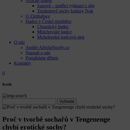
Africké umění
Sanové – umělci vyhnaní z ráje
Terakotové sochy kultury Nok
O Zimbabwe
Hadce v České republice
Chrastický hadec
Mnichovské hadce
Mohelenská hadcová step
O nás
Ateliér AfrickéSochy.cz
Napsali o nás
Pomáháme dětem
Kontakty
0
Košík
Proč v tvorbě sochařů v Tengenenge
chybí erotické sochy?