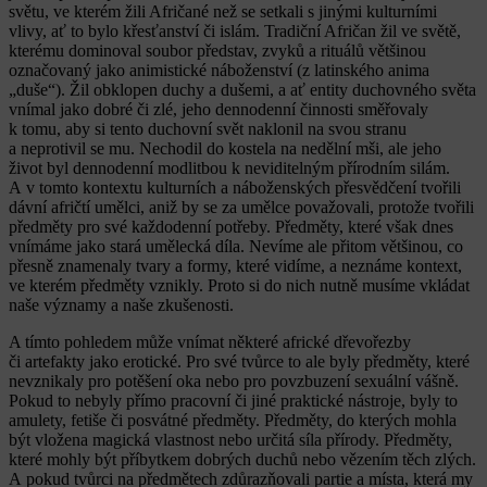
světu, ve kterém žili Afričané než se setkali s jinými kulturními
vlivy, ať to bylo křesťanství či islám. Tradiční Afričan žil ve světě,
kterému dominoval soubor představ, zvyků a rituálů většinou
označovaný jako animistické náboženství (z latinského anima
„duše“). Žil obklopen duchy a dušemi, a ať entity duchovného světa
vnímal jako dobré či zlé, jeho dennodenní činnosti směřovaly
k tomu, aby si tento duchovní svět naklonil na svou stranu
a neprotivil se mu. Nechodil do kostela na nedělní mši, ale jeho
život byl dennodenní modlitbou k neviditelným přírodním silám.
A v tomto kontextu kulturních a náboženských přesvědčení tvořili
dávní afričtí umělci, aniž by se za umělce považovali, protože tvořili
předměty pro své každodenní potřeby. Předměty, které však dnes
vnímáme jako stará umělecká díla. Nevíme ale přitom většinou, co
přesně znamenaly tvary a formy, které vidíme, a neznáme kontext,
ve kterém předměty vznikly. Proto si do nich nutně musíme vkládat
naše významy a naše zkušenosti.
A tímto pohledem může vnímat některé africké dřevořezby
či artefakty jako erotické. Pro své tvůrce to ale byly předměty, které
nevznikaly pro potěšení oka nebo pro povzbuzení sexuální vášně.
Pokud to nebyly přímo pracovní či jiné praktické nástroje, byly to
amulety, fetiše či posvátné předměty. Předměty, do kterých mohla
být vložena magická vlastnost nebo určitá síla přírody. Předměty,
které mohly být příbytkem dobrých duchů nebo vězením těch zlých.
A pokud tvůrci na předmětech zdůrazňovali partie a místa, která my