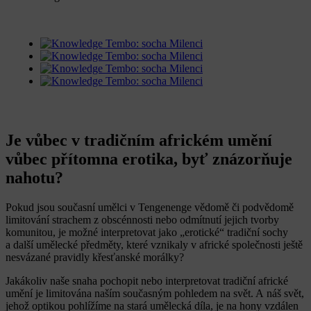
Je vůbec v tradičním africkém umění
vůbec přítomna erotika, byť znázorňuje
nahotu?
Pokud jsou současní umělci v Tengenenge vědomě či podvědomě
limitování strachem z obscénnosti nebo odmítnutí jejich tvorby
komunitou, je možné interpretovat jako „erotické“ tradiční sochy
a další umělecké předměty, které vznikaly v africké společnosti ještě
nesvázané pravidly křesťanské morálky?
Jakákoliv naše snaha pochopit nebo interpretovat tradiční africké
umění je limitována naším současným pohledem na svět. A náš svět,
jehož optikou pohlížíme na stará umělecká díla, je na hony vzdálen