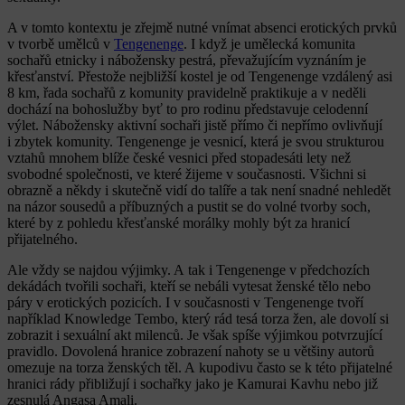
A v tomto kontextu je zřejmě nutné vnímat absenci erotických prvků
v tvorbě umělců v
Tengenenge
. I když je umělecká komunita
sochařů etnicky i nábožensky pestrá, převažujícím vyznáním je
křesťanství. Přestože nejbližší kostel je od Tengenenge vzdálený asi
8 km, řada sochařů z komunity pravidelně praktikuje a v neděli
dochází na bohoslužby byť to pro rodinu představuje celodenní
výlet. Nábožensky aktivní sochaři jistě přímo či nepřímo ovlivňují
i zbytek komunity. Tengenenge je vesnicí, která je svou strukturou
vztahů mnohem blíže české vesnici před stopadesáti lety než
svobodné společnosti, ve které žijeme v současnosti. Všichni si
obrazně a někdy i skutečně vidí do talíře a tak není snadné nehledět
na názor sousedů a příbuzných a pustit se do volné tvorby soch,
které by z pohledu křesťanské morálky mohly být za hranicí
přijatelného.
Ale vždy se najdou výjimky. A tak i Tengenenge v předchozích
dekádách tvořili sochaři, kteří se nebáli vytesat ženské tělo nebo
páry v erotických pozicích. I v současnosti v Tengenenge tvoří
například Knowledge Tembo, který rád tesá torza žen, ale dovolí si
zobrazit i sexuální akt milenců. Je však spíše výjimkou potvrzující
pravidlo. Dovolená hranice zobrazení nahoty se u většiny autorů
omezuje na torza ženských těl. A kupodivu často se k této přijatelné
hranici rády přibližují i sochařky jako je Kamurai Kavhu nebo již
zesnulá Angasa Amali.