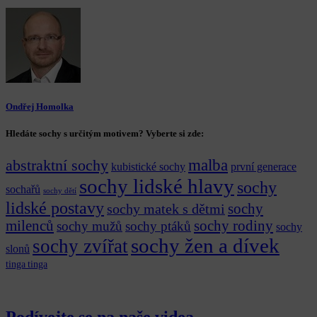
Ondřej Homolka
Hledáte sochy s určitým motivem? Vyberte si zde:
malba
abstraktní sochy
kubistické sochy
první generace
sochy lidské hlavy
sochy
sochařů
sochy dětí
lidské postavy
sochy matek s dětmi
sochy
milenců
sochy rodiny
sochy mužů
sochy ptáků
sochy
sochy žen a dívek
sochy zvířat
slonů
tinga tinga