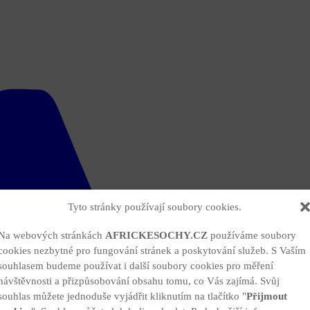
Tyto stránky používají soubory cookies.
Na webových stránkách
AFRICKESOCHY.CZ
používáme soubory
cookies nezbytné pro fungování stránek a poskytování služeb. S Vaším
souhlasem budeme používat i další soubory cookies pro měření
návštěvnosti a přizpůsobování obsahu tomu, co Vás zajímá. Svůj
souhlas můžete jednoduše vyjádřit kliknutím na tlačítko "
Přijmout