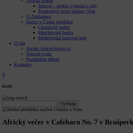
Africké umění
Sanové – umělci vyhnaní z ráje
Terakotové sochy kultury Nok
O Zimbabwe
Hadce v České republice
Chrastický hadec
Mnichovské hadce
Mohelenská hadcová step
O nás
Ateliér AfrickéSochy.cz
Napsali o nás
Pomáháme dětem
Kontakty
0
Košík
Africký večer v Cafebaru No. 7 v Brušperk