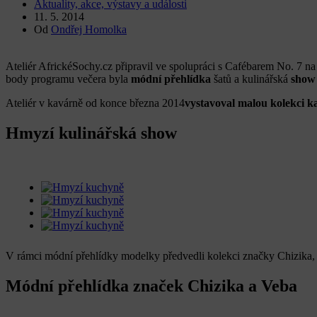
Aktuality, akce, výstavy a události
11. 5. 2014
Od
Ondřej Homolka
Ateliér AfrickéSochy.cz připravil ve spolupráci s Cafébarem No. 7 n
body programu večera byla
módní přehlídka
šatů a kulinářská
show
Ateliér v kavárně od konce března 2014
vystavoval malou kolekci 
Hmyzí kulinářská show
V rámci módní přehlídky modelky předvedli kolekci značky Chizika,
Módní přehlídka značek Chizika a Veba