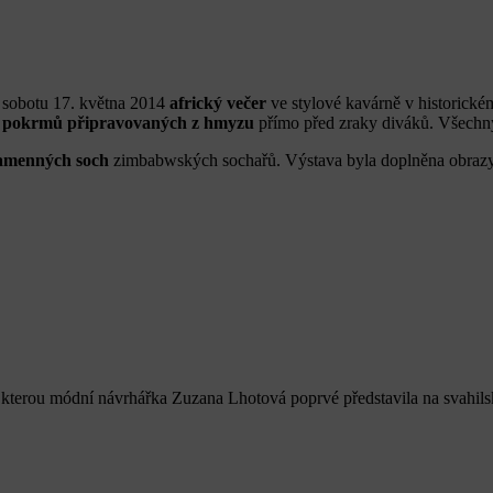
a sobotu 17. května 2014
africký večer
ve stylové kavárně v historické
 pokrmů připravovaných z hmyzu
přímo před zraky diváků. Všechn
kamenných soch
zimbabwských sochařů. Výstava byla doplněna obrazy 
 kterou módní návrhářka Zuzana Lhotová poprvé představila na svahil