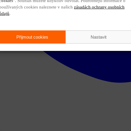
cookies
". Souhlas můžete kdykoliv odvolat. Podrobnější informace o
používaných cookies naleznete v našich
zásadách ochrany osobních
údajů
.
Přijmout cookies
Nastavit