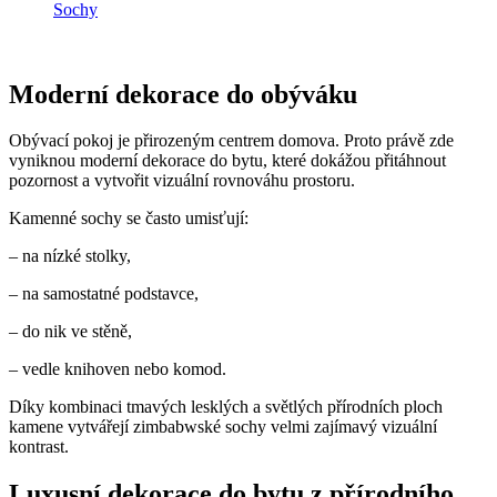
Sochy
Moderní dekorace do obýváku
Obývací pokoj je přirozeným centrem domova. Proto právě zde
vyniknou moderní dekorace do bytu, které dokážou přitáhnout
pozornost a vytvořit vizuální rovnováhu prostoru.
Kamenné sochy se často umisťují:
– na nízké stolky,
– na samostatné podstavce,
– do nik ve stěně,
– vedle knihoven nebo komod.
Díky kombinaci tmavých lesklých a světlých přírodních ploch
kamene vytvářejí zimbabwské sochy velmi zajímavý vizuální
kontrast.
Luxusní dekorace do bytu z přírodního