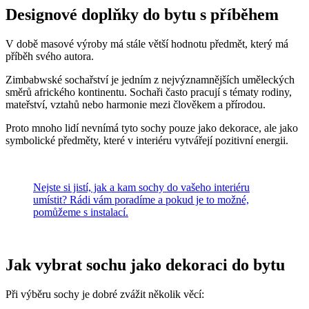
Designové doplňky do bytu s příběhem
V době masové výroby má stále větší hodnotu předmět, který má
příběh svého autora.
Zimbabwské sochařství je jedním z nejvýznamnějších uměleckých
směrů afrického kontinentu. Sochaři často pracují s tématy rodiny,
mateřství, vztahů nebo harmonie mezi člověkem a přírodou.
Proto mnoho lidí nevnímá tyto sochy pouze jako dekorace, ale jako
symbolické předměty, které v interiéru vytvářejí pozitivní energii.
Nejste si jistí, jak a kam sochy do vašeho interiéru
umístit? Rádi vám poradíme a pokud je to možné,
pomůžeme s instalací.
Jak vybrat sochu jako dekoraci do bytu
Při výběru sochy je dobré zvážit několik věcí: