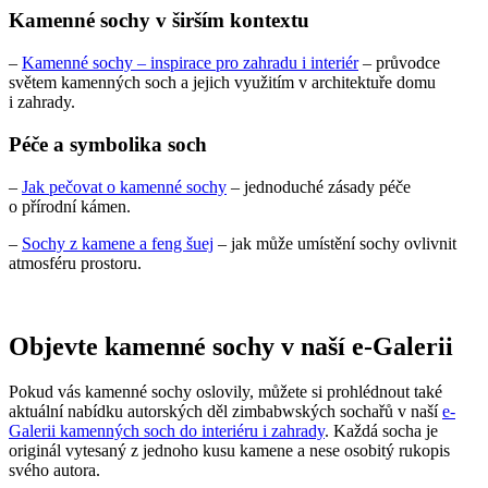
Kamenné sochy v širším kontextu
–
Kamenné sochy – inspirace pro zahradu i interiér
– průvodce
světem kamenných soch a jejich využitím v architektuře domu
i zahrady.
Péče a symbolika soch
–
Jak pečovat o kamenné sochy
– jednoduché zásady péče
o přírodní kámen.
–
Sochy z kamene a feng šuej
– jak může umístění sochy ovlivnit
atmosféru prostoru.
Objevte kamenné sochy v naší e-Galerii
Pokud vás kamenné sochy oslovily, můžete si prohlédnout také
aktuální nabídku autorských děl zimbabwských sochařů v naší
e-
Galerii kamenných soch do interiéru i zahrady
. Každá socha je
originál vytesaný z jednoho kusu kamene a nese osobitý rukopis
svého autora.