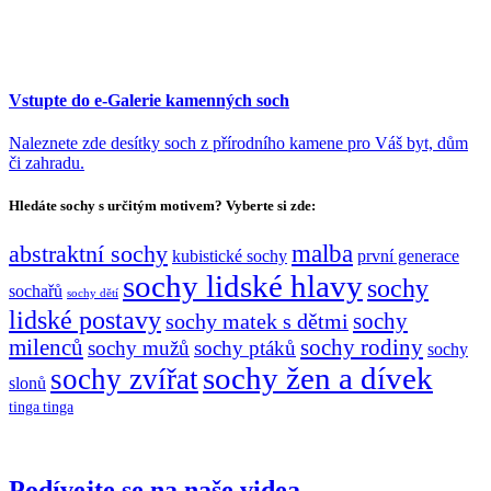
Vstupte do e-Galerie kamenných soch
Naleznete zde desítky soch z přírodního kamene pro Váš byt, dům
či zahradu.
Hledáte sochy s určitým motivem? Vyberte si zde:
malba
abstraktní sochy
kubistické sochy
první generace
sochy lidské hlavy
sochy
sochařů
sochy dětí
lidské postavy
sochy matek s dětmi
sochy
milenců
sochy rodiny
sochy mužů
sochy ptáků
sochy
sochy žen a dívek
sochy zvířat
slonů
tinga tinga
Podívejte se na naše videa