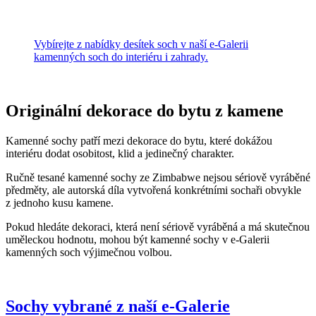
Vybírejte z nabídky desítek soch v naší e-Galerii
kamenných soch do interiéru i zahrady.
Originální dekorace do bytu z kamene
Kamenné sochy patří mezi dekorace do bytu, které dokážou
interiéru dodat osobitost, klid a jedinečný charakter.
Ručně tesané kamenné sochy ze Zimbabwe nejsou sériově vyráběné
předměty, ale autorská díla vytvořená konkrétními sochaři obvykle
z jednoho kusu kamene.
Pokud hledáte dekoraci, která není sériově vyráběná a má skutečnou
uměleckou hodnotu, mohou být kamenné sochy v e-Galerii
kamenných soch výjimečnou volbou.
Sochy vybrané z naší e-Galerie