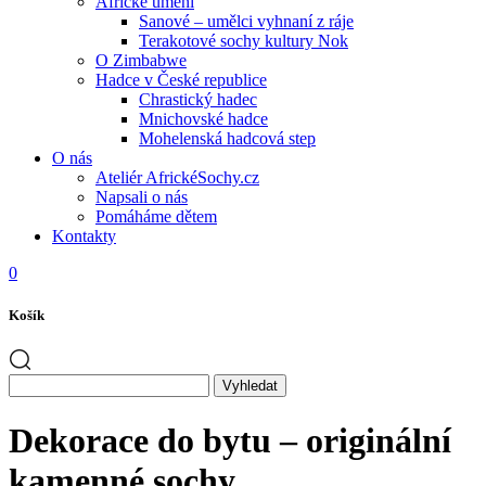
Africké umění
Sanové – umělci vyhnaní z ráje
Terakotové sochy kultury Nok
O Zimbabwe
Hadce v České republice
Chrastický hadec
Mnichovské hadce
Mohelenská hadcová step
O nás
Ateliér AfrickéSochy.cz
Napsali o nás
Pomáháme dětem
Kontakty
0
Košík
Dekorace do bytu – originální
kamenné sochy