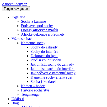
AfrickéSochy.cz
Toggle navigation
E-galerie
Sochy z kamene
Podstavce pod sochy
Obrazy afrických malířů
Africké dekorace a předměty
Vše o sochách
Kamenné sochy
Sochy do zahrady
Sochy do interiéru
Dekorace do bytu
Proč si koupit sochu
Jak umístit sochu do zahrady
Jak umístit sochu do interiéru
Jak pečovat o kamenné sochy
Kamenné sochy a feng šuej
Socha jako dárek
Kámen – hadec
Historie sochařství
Tengenenge
Události
Blog