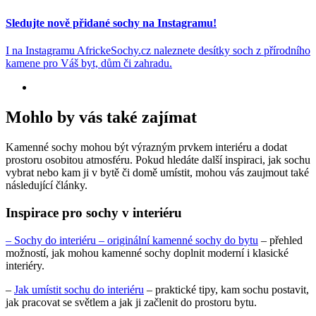
Sledujte nově přidané sochy na Instagramu!
I na Instagramu AfrickeSochy.cz naleznete desítky soch z přírodního
kamene pro Váš byt, dům či zahradu.
Mohlo by vás také zajímat
Kamenné sochy mohou být výrazným prvkem interiéru a dodat
prostoru osobitou atmosféru. Pokud hledáte další inspiraci, jak sochu
vybrat nebo kam ji v bytě či domě umístit, mohou vás zaujmout také
následující články.
Inspirace pro sochy v interiéru
– Sochy do interiéru – originální kamenné sochy do bytu
– přehled
možností, jak mohou kamenné sochy doplnit moderní i klasické
interiéry.
–
Jak umístit sochu do interiéru
– praktické tipy, kam sochu postavit,
jak pracovat se světlem a jak ji začlenit do prostoru bytu.