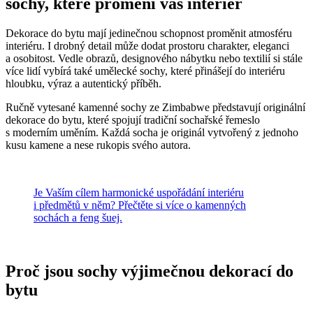
sochy, které promění váš interiér
Dekorace do bytu mají jedinečnou schopnost proměnit atmosféru
interiéru. I drobný detail může dodat prostoru charakter, eleganci
a osobitost. Vedle obrazů, designového nábytku nebo textilií si stále
více lidí vybírá také umělecké sochy, které přinášejí do interiéru
hloubku, výraz a autentický příběh.
Ručně vytesané kamenné sochy ze Zimbabwe představují originální
dekorace do bytu, které spojují tradiční sochařské řemeslo
s moderním uměním. Každá socha je originál vytvořený z jednoho
kusu kamene a nese rukopis svého autora.
Je Vaším cílem harmonické uspořádání interiéru
i předmětů v něm? Přečtěte si více o kamenných
sochách a feng šuej.
Proč jsou sochy výjimečnou dekorací do
bytu