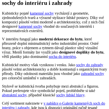
sochy do interiéru i zahrady
Kubisticky pojaté
kamenné sochy
vycházejí z geometrie,
zjednodušených tvarů a výrazné stylizace lidské postavy. Díky své
kompozici působí velmi moderně a architektonicky, což z nich činí
designové
kamenné sochy
vhodné do současných interiérů i
reprezentativních exteriérů.
V interiéru fungují jako
moderní dekorace do bytu
, které
přirozeně doplní minimalistický nebo industriální prostor. Ostré
hrany, práce s objemem a rytmem dávají plastice silný vizuální
výraz. Menší formáty lze využít jako
designové doplňky do bytu
,
větší plastiky jako dominantní
socha do interiéru
.
Kubistické motivy však vyniknou i venku. Jako
sochy do zahrady
působí velmi architektonicky a dobře kontrastují s organickými tvary
přírody. Díky odolnosti materiálu jsou vhodné jako
zahradní sochy
pro celoroční umístění v zahradách.
Stylově se kubistická tvorba pohybuje mezi abstrakcí a figurou.
Pokud preferujete více symbolické pojetí, prohlédněte si také
abstraktní sochy
, případně klasické
sochy lidské hlavy
.
Celý sortiment naleznete v
v nabídce e-Galerie kamenných soch do
interiéru i zahrady
, kde jsou k dispozici originální ručně tesané