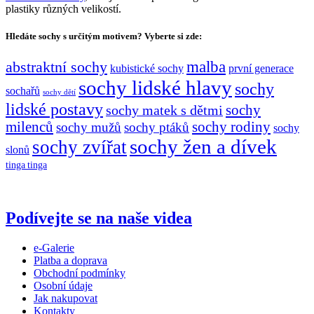
plastiky různých velikostí.
Hledáte sochy s určitým motivem? Vyberte si zde:
malba
abstraktní sochy
kubistické sochy
první generace
sochy lidské hlavy
sochy
sochařů
sochy dětí
lidské postavy
sochy matek s dětmi
sochy
milenců
sochy rodiny
sochy mužů
sochy ptáků
sochy
sochy žen a dívek
sochy zvířat
slonů
tinga tinga
Podívejte se na naše videa
e-Galerie
Platba a doprava
Obchodní podmínky
Osobní údaje
Jak nakupovat
Kontakty