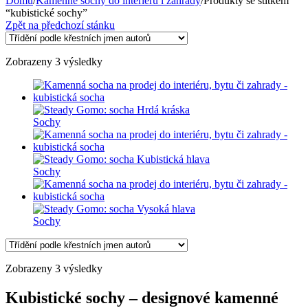
Domů
/
Kamenné sochy do interiéru i zahrady
/
Produkty se štítkem
“kubistické sochy”
Zpět na předchozí stánku
Zobrazeny 3 výsledky
Sochy
Sochy
Sochy
Zobrazeny 3 výsledky
Kubistické sochy – designové kamenné