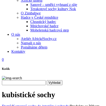
Africké umění
Sanové – umělci vyhnaní z ráje
Terakotové sochy kultury Nok
O Zimbabwe
Hadce v České republice
Chrastický hadec
Mnichovské hadce
Mohelenská hadcová step
O nás
Ateliér AfrickéSochy.cz
Napsali o nás
Pomáháme dětem
Kontakty
0
Košík
kubistické sochy