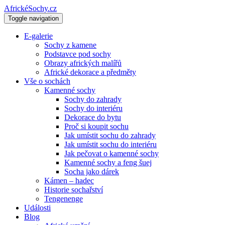
AfrickéSochy.cz
Toggle navigation
E-galerie
Sochy z kamene
Podstavce pod sochy
Obrazy afrických malířů
Africké dekorace a předměty
Vše o sochách
Kamenné sochy
Sochy do zahrady
Sochy do interiéru
Dekorace do bytu
Proč si koupit sochu
Jak umístit sochu do zahrady
Jak umístit sochu do interiéru
Jak pečovat o kamenné sochy
Kamenné sochy a feng šuej
Socha jako dárek
Kámen – hadec
Historie sochařství
Tengenenge
Události
Blog