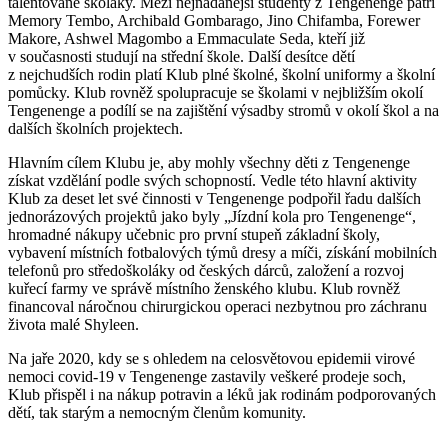
talentované školáky. Mezi nejnadanější studenty z Tengenenge patří
Memory Tembo, Archibald Gombarago, Jino Chifamba, Forewer
Makore, Ashwel Magombo a Emmaculate Seda, kteří již
v současnosti studují na střední škole. Další desítce dětí
z nejchudších rodin platí Klub plné školné, školní uniformy a školní
pomůcky. Klub rovněž spolupracuje se školami v nejbližším okolí
Tengenenge a podílí se na zajištění výsadby stromů v okolí škol a na
dalších školních projektech.
Hlavním cílem Klubu je, aby mohly všechny děti z Tengenenge
získat vzdělání podle svých schopností. Vedle této hlavní aktivity
Klub za deset let své činnosti v Tengenenge podpořil řadu dalších
jednorázových projektů jako byly „Jízdní kola pro Tengenenge“,
hromadné nákupy učebnic pro první stupeň základní školy,
vybavení místních fotbalových týmů dresy a míči, získání mobilních
telefonů pro středoškoláky od českých dárců, založení a rozvoj
kuřecí farmy ve správě místního ženského klubu. Klub rovněž
financoval náročnou chirurgickou operaci nezbytnou pro záchranu
života malé Shyleen.
Na jaře 2020, kdy se s ohledem na celosvětovou epidemii virové
nemoci covid-19 v Tengenenge zastavily veškeré prodeje soch,
Klub přispěl i na nákup potravin a léků jak rodinám podporovaných
dětí, tak starým a nemocným členům komunity.