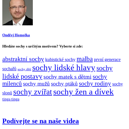
Ondřej Homolka
Hledáte sochy s určitým motivem? Vyberte si zde:
malba
abstraktní sochy
kubistické sochy
první generace
sochy lidské hlavy
sochy
sochařů
sochy dětí
lidské postavy
sochy matek s dětmi
sochy
milenců
sochy rodiny
sochy mužů
sochy ptáků
sochy
sochy žen a dívek
sochy zvířat
slonů
tinga tinga
Podívejte se na naše videa