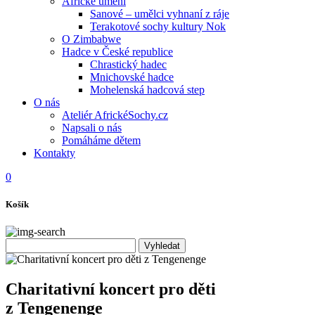
Africké umění
Sanové – umělci vyhnaní z ráje
Terakotové sochy kultury Nok
O Zimbabwe
Hadce v České republice
Chrastický hadec
Mnichovské hadce
Mohelenská hadcová step
O nás
Ateliér AfrickéSochy.cz
Napsali o nás
Pomáháme dětem
Kontakty
0
Košík
Charitativní koncert pro děti
z Tengenenge