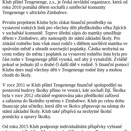
Klub přátel Tengenenge, z.s., je česká nevládní organizace, která od
roku 2010 pomáhá dětem sochařů z umělecké komunity
Tengenenge v africkém Zimbabwe.
Prvním projektem Klubu bylo získat finanční prostředky na
vystavení rodných listů pro všechny děti předškolního věku žijících
v sochařské komunitě. Teprve úřední zápis do matriky umožňuje
dětem v Zimbabwe, aby nastoupily do státní základní školy. Pro
získání rodného listu však musí rodiče s dítětem navštívit matriku ve
správním městě a uhradit související poplatky. Částka nezbytná na
cestu rodiny do města i poplatek za vystavení rodného listu byla pro
část rodin v Tengenenge příliš vysoká, než aby ji vynaložili. Zvláště
pokud se jednalo již o druhé či další dítě v rodině. S finanční pomocí
Klubu dnes mají všechny děti v Tengenenge rodné listy a mohou
chodit do školy.
V roce 2011 se Klub přátel Tengenenge finančně spolupodílel na
postavení budovy školky přímo ve vesnici, kde sochaři žijí. Školka
byla v roce 2012 oficiálně registrována jako předškolní zařízení
a zařazena do školního systému v Zimbabwe. Klub po celou dobu
financuje plat učitelky, která děti ve školce připravuje na nástup do
státní základní školy. Klub také přispívá na nezbytné školní
pomůcky a opravy školky.
Od roku 2015 Klub podporuje individuálními příspěvky vybrané