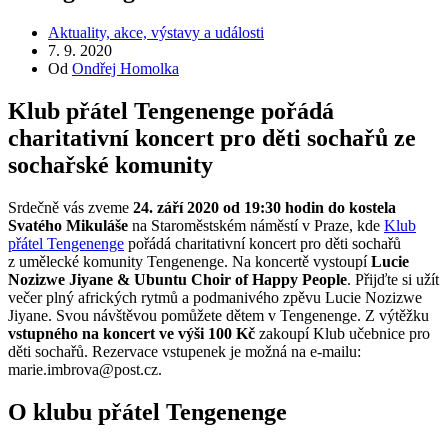
Aktuality, akce, výstavy a události
7. 9. 2020
Od
Ondřej Homolka
Klub přátel Tengenenge pořádá
charitativní koncert pro děti sochařů ze
sochařské komunity
Srdečně vás zveme
24. září 2020 od 19:30 hodin do kostela
Svatého Mikuláše
na Staroměstském náměstí v Praze, kde
Klub
přátel Tengenenge
pořádá charitativní koncert pro děti sochařů
z umělecké komunity Tengenenge. Na koncertě vystoupí
Lucie
Nozizwe Jiyane & Ubuntu Choir of Happy People
. Přijďte si užít
večer plný afrických rytmů a podmanivého zpěvu Lucie Nozizwe
Jiyane. Svou návštěvou pomůžete dětem v Tengenenge. Z výtěžku
vstupného na koncert ve výši 100 Kč
zakoupí Klub učebnice pro
děti sochařů. Rezervace vstupenek je možná na e-mailu:
marie.imbrova@post.cz.
O klubu přátel Tengenenge