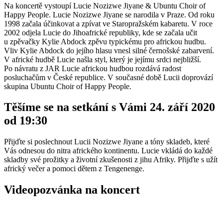
Na koncertě vystoupí Lucie Nozizwe Jiyane & Ubuntu Choir of
Happy People. Lucie Nozizwe Jiyane se narodila v Praze. Od roku
1998 začala účinkovat a zpívat ve Staropražském kabaretu. V roce
2002 odjela Lucie do Jihoafrické republiky, kde se začala učit
u zpěvačky Kylie Abdock zpěvu typickému pro africkou hudbu.
Vliv Kylie Abdock do jejího hlasu vnesl silné černošské zabarvení.
V africké hudbě Lucie našla styl, který je jejímu srdci nejbližší.
Po návratu z JAR Lucie africkou hudbou rozdává radost
posluchačům v České republice. V současné době Lucii doprovází
skupina Ubuntu Choir of Happy People.
Těšíme se na setkání s Vámi 24. září 2020
od 19:30
Přijďte si poslechnout Lucii Nozizwe Jiyane a tóny skladeb, které
Vás odnesou do nitra afrického kontinentu. Lucie vkládá do každé
skladby své prožitky a životní zkušenosti z jihu Afriky. Přijďte s užít
africký večer a pomoci dětem z Tengenenge.
Videopozvánka na koncert