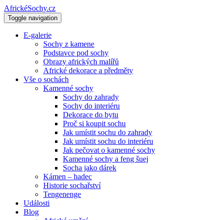
AfrickéSochy.cz
Toggle navigation
E-galerie
Sochy z kamene
Podstavce pod sochy
Obrazy afrických malířů
Africké dekorace a předměty
Vše o sochách
Kamenné sochy
Sochy do zahrady
Sochy do interiéru
Dekorace do bytu
Proč si koupit sochu
Jak umístit sochu do zahrady
Jak umístit sochu do interiéru
Jak pečovat o kamenné sochy
Kamenné sochy a feng šuej
Socha jako dárek
Kámen – hadec
Historie sochařství
Tengenenge
Události
Blog