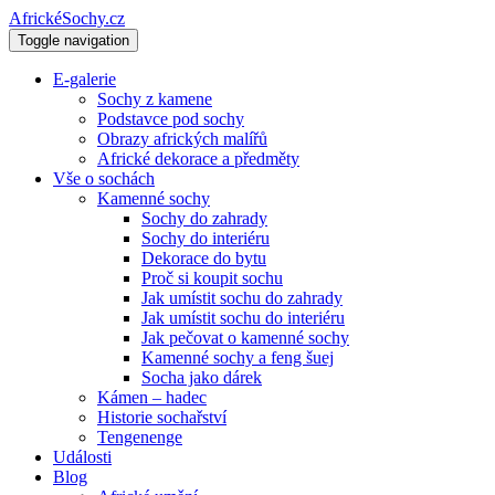
AfrickéSochy.cz
Toggle navigation
E-galerie
Sochy z kamene
Podstavce pod sochy
Obrazy afrických malířů
Africké dekorace a předměty
Vše o sochách
Kamenné sochy
Sochy do zahrady
Sochy do interiéru
Dekorace do bytu
Proč si koupit sochu
Jak umístit sochu do zahrady
Jak umístit sochu do interiéru
Jak pečovat o kamenné sochy
Kamenné sochy a feng šuej
Socha jako dárek
Kámen – hadec
Historie sochařství
Tengenenge
Události
Blog