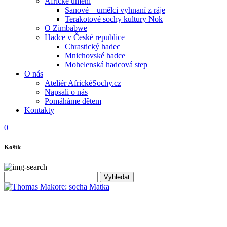
Africké umění
Sanové – umělci vyhnaní z ráje
Terakotové sochy kultury Nok
O Zimbabwe
Hadce v České republice
Chrastický hadec
Mnichovské hadce
Mohelenská hadcová step
O nás
Ateliér AfrickéSochy.cz
Napsali o nás
Pomáháme dětem
Kontakty
0
Košík