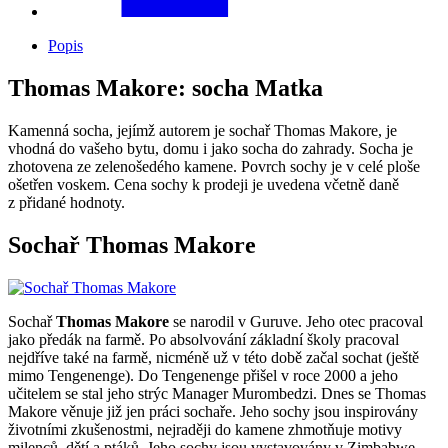
Popis
Thomas Makore: socha Matka
Kamenná socha, jejímž autorem je sochař Thomas Makore, je
vhodná do vašeho bytu, domu i jako socha do zahrady. Socha je
zhotovena ze zelenošedého kamene. Povrch sochy je v celé ploše
ošetřen voskem. Cena sochy k prodeji je uvedena včetně daně
z přidané hodnoty.
Sochař Thomas Makore
Sochař
Thomas Makore
se narodil v Guruve. Jeho otec pracoval
jako předák na farmě. Po absolvování základní školy pracoval
nejdříve také na farmě, nicméně už v této době začal sochat (ještě
mimo Tengenenge). Do Tengenenge přišel v roce 2000 a jeho
učitelem se stal jeho strýc Manager Murombedzi. Dnes se Thomas
Makore věnuje již jen práci sochaře. Jeho sochy jsou inspirovány
životními zkušenostmi, nejraději do kamene zhmotňuje motivy
milenců, dětí a ptáků. Jeho sochy jsou vystavovány v Zimbabwe