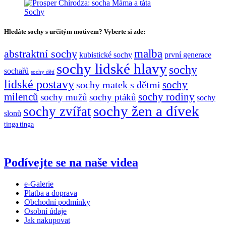
Sochy
Hledáte sochy s určitým motivem? Vyberte si zde:
malba
abstraktní sochy
kubistické sochy
první generace
sochy lidské hlavy
sochy
sochařů
sochy dětí
lidské postavy
sochy matek s dětmi
sochy
milenců
sochy rodiny
sochy mužů
sochy ptáků
sochy
sochy žen a dívek
sochy zvířat
slonů
tinga tinga
Podívejte se na naše videa
e-Galerie
Platba a doprava
Obchodní podmínky
Osobní údaje
Jak nakupovat