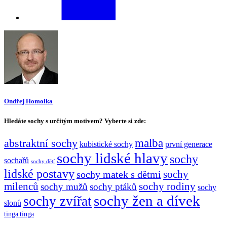
Ondřej Homolka
Hledáte sochy s určitým motivem? Vyberte si zde:
malba
abstraktní sochy
kubistické sochy
první generace
sochy lidské hlavy
sochy
sochařů
sochy dětí
lidské postavy
sochy matek s dětmi
sochy
milenců
sochy rodiny
sochy mužů
sochy ptáků
sochy
sochy žen a dívek
sochy zvířat
slonů
tinga tinga