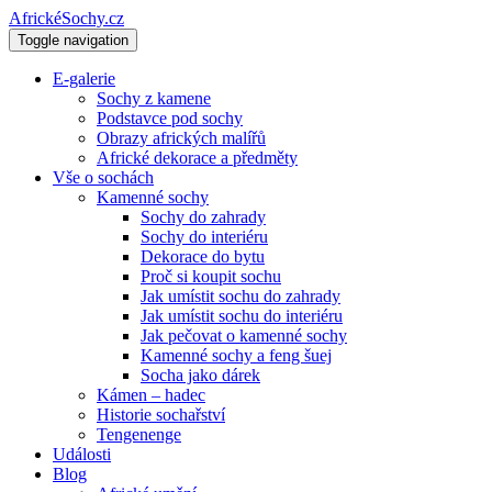
AfrickéSochy.cz
Toggle navigation
E-galerie
Sochy z kamene
Podstavce pod sochy
Obrazy afrických malířů
Africké dekorace a předměty
Vše o sochách
Kamenné sochy
Sochy do zahrady
Sochy do interiéru
Dekorace do bytu
Proč si koupit sochu
Jak umístit sochu do zahrady
Jak umístit sochu do interiéru
Jak pečovat o kamenné sochy
Kamenné sochy a feng šuej
Socha jako dárek
Kámen – hadec
Historie sochařství
Tengenenge
Události
Blog