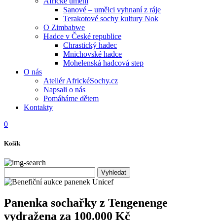
Africké umění
Sanové – umělci vyhnaní z ráje
Terakotové sochy kultury Nok
O Zimbabwe
Hadce v České republice
Chrastický hadec
Mnichovské hadce
Mohelenská hadcová step
O nás
Ateliér AfrickéSochy.cz
Napsali o nás
Pomáháme dětem
Kontakty
0
Košík
Panenka sochařky z Tengenenge
vydražena za 100.000 Kč