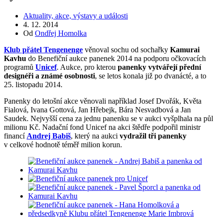
Aktuality, akce, výstavy a události
4. 12. 2014
Od
Ondřej Homolka
Klub přátel Tengenenge
věnoval sochu od sochařky
Kamurai
Kavhu
do Benefiční aukce panenek 2014 na podporu očkovacích
programů
Unicef
. Aukce, pro kterou
panenky vytvářejí přední
designéři a známé osobnosti
, se letos konala již po dvanácté, a to
25. listopadu 2014.
Panenky do letošní akce věnovali například Josef Dvořák, Květa
Fialová, Ivana Gottová, Jan Hřebejk, Bára Nesvadbová a Jan
Saudek. Nejvyšší cena za jednu panenku se v aukci vyšplhala na půl
milionu Kč. Nadační fond Unicef na akci štědře podpořil ministr
financí
Andrej Babiš
, který na aukci
vydražil tři panenky
v celkové hodnotě téměř milion korun.