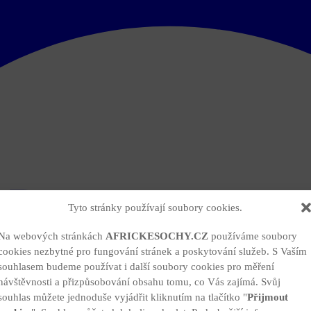
Tyto stránky používají soubory cookies.
Na webových stránkách
AFRICKESOCHY.CZ
používáme soubory
cookies nezbytné pro fungování stránek a poskytování služeb. S Vaším
souhlasem budeme používat i další soubory cookies pro měření
návštěvnosti a přizpůsobování obsahu tomu, co Vás zajímá. Svůj
souhlas můžete jednoduše vyjádřit kliknutím na tlačítko "
Přijmout