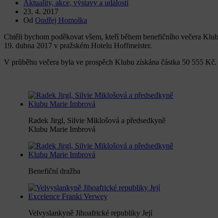
Aktuality, akce, výstavy a události
23. 4. 2017
Od
Ondřej Homolka
Chtěli bychom poděkovat všem, kteří během benefičního večera Klub
19. dubna 2017 v pražském Hotelu Hoffmeister.
V průběhu večera byla ve prospěch Klubu získána částka 50 555 Kč. Z
Radek Jirgl, Silvie Miklošová a předsedkyně
Klubu Marie Imbrová
Benefiční dražba
Velvyslankyně Jihoafrické republiky Její