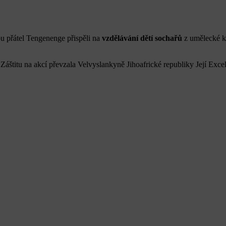
u přátel Tengenenge přispěli na
vzdělávání dětí sochařů
z umělecké 
áštitu na akcí převzala Velvyslankyně Jihoafrické republiky Její Exc