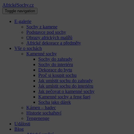
AfrickéSochy.cz
Toggle navigation
E-galerie
Sochy z kamene
Podstavce pod sochy
Obrazy afrických malířů
Africké dekorace a předměty
Vše o sochách
Kamenné sochy
Sochy do zahrady
Sochy do interiéru
Dekorace do bytu
Proč si koupit sochu
Jak umístit sochu do zahrady
Jak umístit sochu do interiéru
Jak pečovat o kamenné sochy
Kamenné sochy a feng šuej
Socha jako dárek
Kámen – hadec
Historie sochařství
Tengenenge
Události
Blog