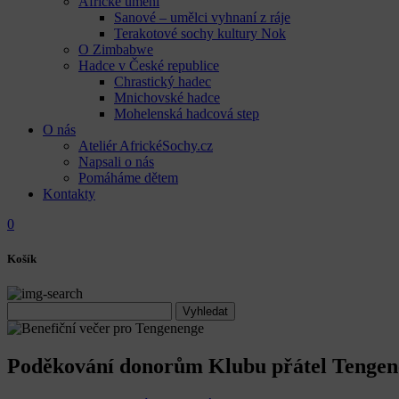
Africké umění
Sanové – umělci vyhnaní z ráje
Terakotové sochy kultury Nok
O Zimbabwe
Hadce v České republice
Chrastický hadec
Mnichovské hadce
Mohelenská hadcová step
O nás
Ateliér AfrickéSochy.cz
Napsali o nás
Pomáháme dětem
Kontakty
0
Košík
Poděkování donorům Klubu přátel Tengen