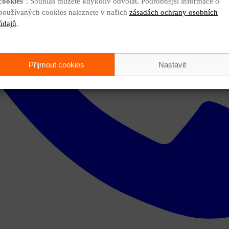
cookies
". Souhlas můžete kdykoliv odvolat. Podrobnější informace o
používaných cookies naleznete v našich
zásadách ochrany osobních
údajů
.
Přijmout cookies
Nastavit