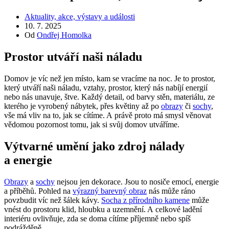
Aktuality, akce, výstavy a události
10. 7. 2025
Od
Ondřej Homolka
Prostor utváří naši náladu
Domov je víc než jen místo, kam se vracíme na noc. Je to prostor,
který utváří naši náladu, vztahy, prostor, který nás nabíjí energií
nebo nás unavuje, štve. Každý detail, od barvy stěn, materiálu, ze
kterého je vyrobený nábytek, přes květiny až po
obrazy
či
sochy
,
vše má vliv na to, jak se cítíme. A právě proto má smysl věnovat
vědomou pozornost tomu, jak si svůj domov utváříme.
Výtvarné umění jako zdroj nálady
a energie
Obrazy
a
sochy
nejsou jen dekorace. Jsou to nosiče emocí, energie
a příběhů. Pohled na
výrazný barevný obraz
nás může ráno
povzbudit víc než šálek kávy.
Socha z přírodního kamene
může
vnést do prostoru klid, hloubku a uzemnění. A celkové ladění
interiéru ovlivňuje, zda se doma cítíme příjemně nebo spíš
podrážděně.