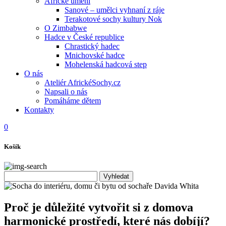
Africké umění
Sanové – umělci vyhnaní z ráje
Terakotové sochy kultury Nok
O Zimbabwe
Hadce v České republice
Chrastický hadec
Mnichovské hadce
Mohelenská hadcová step
O nás
Ateliér AfrickéSochy.cz
Napsali o nás
Pomáháme dětem
Kontakty
0
Košík
Proč je důležité vytvořit si z domova
harmonické prostředí, které nás dobíjí?