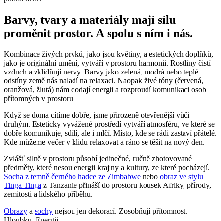
Barvy, tvary a materiály mají sílu
proměnit prostor. A spolu s ním i nás.
Kombinace živých prvků, jako jsou květiny, a estetických doplňků,
jako je originální umění, vytváří v prostoru harmonii. Rostliny čistí
vzduch a zklidňují nervy. Barvy jako zelená, modrá nebo teplé
odstíny země nás naladí na relaxaci. Naopak živé tóny (červená,
oranžová, žlutá) nám dodají energii a rozproudí komunikaci osob
přítomných v prostoru.
Když se doma cítíme dobře, jsme přirozeně otevřenější vůči
druhým. Esteticky vyvážené prostředí vytváří atmosféru, ve které se
dobře komunikuje, sdílí, ale i mlčí. Místo, kde se rádi zastaví přátelé.
Kde můžeme večer v klidu relaxovat a ráno se těšit na nový den.
Zvlášť silně v prostoru působí jedinečné, ručně zhotovované
předměty, které nesou energii krajiny a kultury, ze které pocházejí.
Socha z temně černého hadce ze Zimbabwe
nebo
obraz ve stylu
Tinga Tinga
z Tanzanie přináší do prostoru kousek Afriky, přírody,
zemitosti a lidského příběhu.
Obrazy
a
sochy
nejsou jen dekorací. Zosobňují přítomnost.
Hloubku. Energii.