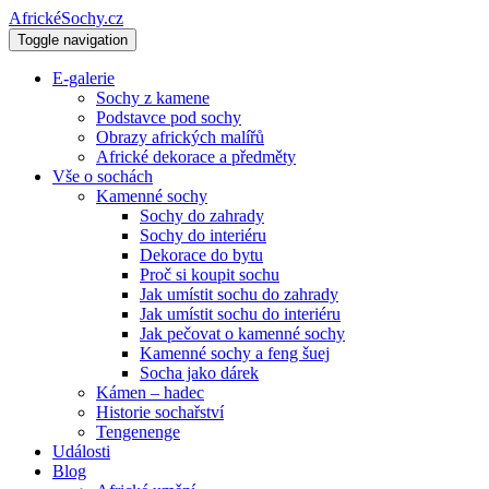
AfrickéSochy.cz
Toggle navigation
E-galerie
Sochy z kamene
Podstavce pod sochy
Obrazy afrických malířů
Africké dekorace a předměty
Vše o sochách
Kamenné sochy
Sochy do zahrady
Sochy do interiéru
Dekorace do bytu
Proč si koupit sochu
Jak umístit sochu do zahrady
Jak umístit sochu do interiéru
Jak pečovat o kamenné sochy
Kamenné sochy a feng šuej
Socha jako dárek
Kámen – hadec
Historie sochařství
Tengenenge
Události
Blog